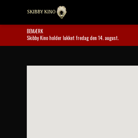
BEMÆRK
Skibby Kino holder lukket fredag den 14. august.